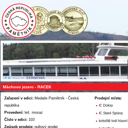
Máchovo jezero - RACEK
Zařazení v edici:
Medaile Pamětník - Česká
Prodejní místa:
republika
IC Doksy
Provedení:
leš. mosaz
IC Staré Splavy
Číslo v edici:
103
kotviště lodí hlavn
Způsob prodeje:
pultový prodej