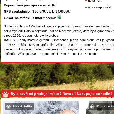
hotel Port
Doporučená prodejní cena:
70 Kč
autocamp Klůček
GPS souřadnice:
N 50.579763, E 14.663567
Odkaz na stránku s informacemi:
Společnost REGIO Máchova kraje, a.s. je jediným provozovatelem osobní lodní d
flotila čtyř lodí. Další a nejmladší lodí na Máchově jezeře, která byla vyrobena
v roce 1966, je dvoumotorový hydrobus
RACEK
- Každý motor o výkonu 56 kW pohání jeden lodní šroub, což je výhod
je 26,55 m, šířka 5,30 m. Její boční výška je 2,00 m a ponor má 1,14 m. N
výkonu 56 kW pohání jeden lodní šroub, což je výhodné zejména při otáčení. Dé
Její boční výška je 2,00 m a ponor má 1,14 m. Nosnost je 160 osob.
Bylo zavřené prodejní místo? Nevadí! Nakupujte pohodlně
Přidat do košíku
Přidat do koší