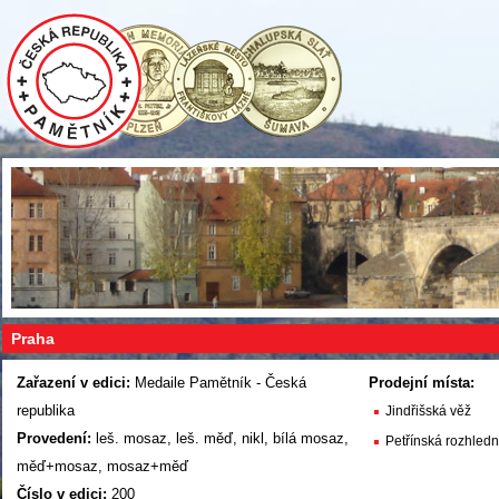
Praha
Zařazení v edici:
Medaile Pamětník - Česká
Prodejní místa:
republika
Jindřišská věž
Provedení:
leš. mosaz, leš. měď, nikl, bílá mosaz,
Petřínská rozhled
měď+mosaz, mosaz+měď
Číslo v edici:
200