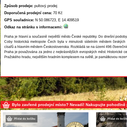
Způsob prodeje:
pultový prodej
Doporučená prodejní cena:
70 Kč
GPS souřadnice:
N 50.086723, E 14.409519
Odkaz na stránku s informacemi:
Praha je hlavní a současně největší město České republiky. Do dnešní podoby s
Coby historická metropole Čech byla v minulosti sídelním městem českých 
císařů a hlavním městem Československa. Rozkládá se na území 496 čtverečních
Praha je považována za jedno z nejkrásnějších evropských měst. Historické
Pražského hradu, největším hradním komplexem na světě, je památkovou rez
Bylo zavřené prodejní místo? Nevadí! Nakupujte pohodlně
Přidat do košíku
Přidat do koší