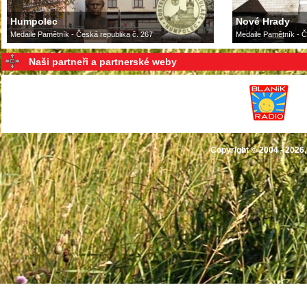
Humpolec
Nové Hrady
Medaile Pamětník - Česká republika č. 267
Medaile Pamětník - Č
Naši partneři a partnerské weby
Copyright © 2004 - 2026,