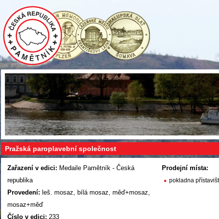
Pražská paroplavební společnost
Zařazení v edici:
Medaile Pamětník - Česká
Prodejní místa:
republika
pokladna přístaviš
Provedení:
leš. mosaz, bílá mosaz, měď+mosaz,
mosaz+měď
Číslo v edici:
233