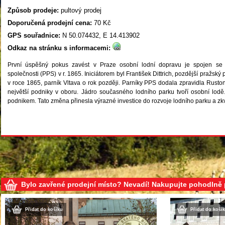
Způsob prodeje:
pultový prodej
Doporučená prodejní cena:
70 Kč
GPS souřadnice:
N 50.074432, E 14.413902
Odkaz na stránku s informacemi:
První úspěšný pokus zavést v Praze osobní lodní dopravu je spojen se 
společnosti (PPS) v r. 1865. Iniciátorem byl František Dittrich, pozdější pražský 
v roce 1865, parník Vltava o rok později. Parníky PPS dodala zpravidla Ruston
největší podniky v oboru. Jádro současného lodního parku tvoří osobní lod
podnikem. Tato změna přinesla výrazné investice do rozvoje lodního parku a zkv
Bylo zavřené prodejní místo? Nevadí! Nakupujte pohodlně
Přidat do košíku
Přidat do koší