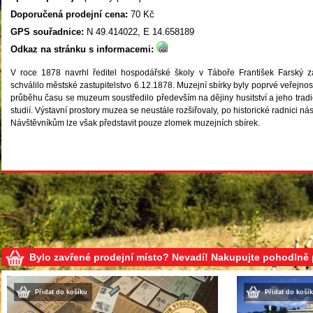
Doporučená prodejní cena:
70 Kč
GPS souřadnice:
N 49.414022, E 14.658189
Odkaz na stránku s informacemi:
V roce 1878 navrhl ředitel hospodářské školy v Táboře František Farský 
schválilo městské zastupitelstvo 6.12.1878. Muzejní sbírky byly poprvé veřejnost
průběhu času se muzeum soustředilo především na dějiny husitství a jeho tradic
studií. Výstavní prostory muzea se neustále rozšiřovaly, po historické radnici n
Návštěvníkům lze však představit pouze zlomek muzejních sbírek.
Bylo zavřené prodejní místo? Nevadí! Nakupujte pohodlně
Přidat do košíku
Přidat do koší