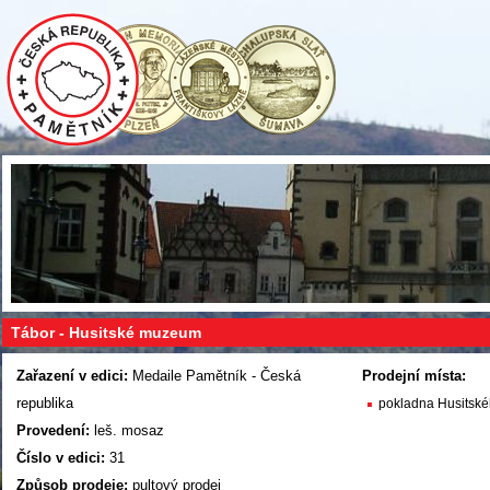
Tábor - Husitské muzeum
Zařazení v edici:
Medaile Pamětník - Česká
Prodejní místa:
republika
pokladna Husitsk
Provedení:
leš. mosaz
Číslo v edici:
31
Způsob prodeje:
pultový prodej