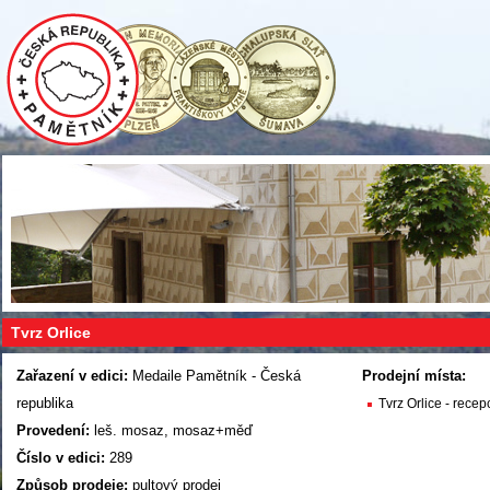
Tvrz Orlice
Zařazení v edici:
Medaile Pamětník - Česká
Prodejní místa:
republika
Tvrz Orlice - recep
Provedení:
leš. mosaz, mosaz+měď
Číslo v edici:
289
Způsob prodeje:
pultový prodej