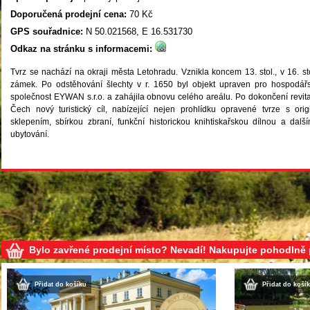
Doporučená prodejní cena:
70 Kč
GPS souřadnice:
N 50.021568, E 16.531730
Odkaz na stránku s informacemi:
Tvrz se nachází na okraji města Letohradu. Vznikla koncem 13. stol., v 16. s
zámek. Po odstěhování šlechty v r. 1650 byl objekt upraven pro hospodářs
společnost EYWAN s.r.o. a zahájila obnovu celého areálu. Po dokončení revita
Čech nový turistický cíl, nabízející nejen prohlídku opravené tvrze s or
sklepením, sbírkou zbraní, funkční historickou knihtiskařskou dílnou a další
ubytování.
Bylo zavřené prodejní místo? Nevadí! Nakupujte pohodlně
Přidat do košíku
Přidat do koší