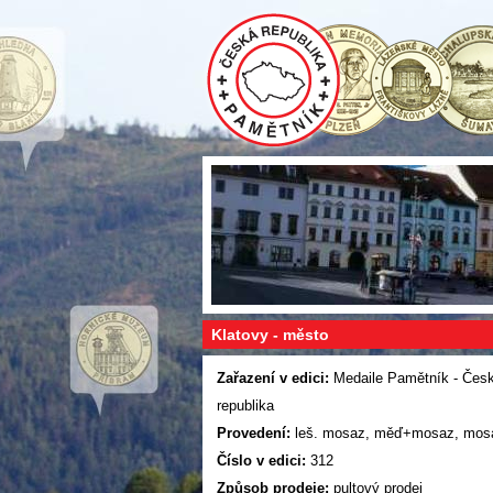
Klatovy - město
Zařazení v edici:
Medaile Pamětník - Čes
republika
Provedení:
leš. mosaz, měď+mosaz, mo
Číslo v edici:
312
Způsob prodeje:
pultový prodej