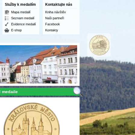
Služby k medailím
Kontaktujte nás
Mapa medailí
Kniha návštěv
Seznam medailí
Naši partneři
Evidence medailí
Facebook
E-shop
Kontakty
 medaile