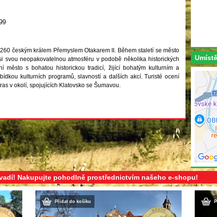
99
1260 českým králem Přemyslem Otakarem II. Během staletí se město
Umístě
si svou neopakovatelnou atmosféru v podobě několika historických
í město s bohatou historickou tradicí, žijící bohatým kulturním a
ídkou kulturních programů, slavností a dalších akcí. Turisté ocení
tras v okolí, spojujících Klatovsko se Šumavou.
evadí! Nakupujte pohodlně prostřednictvím našeho e-shopu!
Přidat do košíku
P