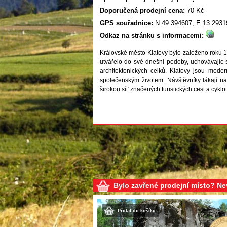
Doporučená prodejní cena:
70 Kč
GPS souřadnice:
N 49.394607, E 13.2931
Odkaz na stránku s informacemi:
Královské město Klatovy bylo založeno roku 
utvářelo do své dnešní podoby, uchovávajíc 
architektonických celků. Klatovy jsou modern
společenským životem. Návštěvníky lákají nab
širokou síť značených turistických cest a cyklo
Bylo zavřené prodejní místo? N
Přidat do košíku