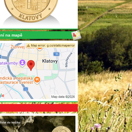
ní na mapě
řidat do košíku