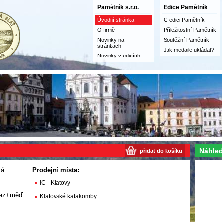
Pamětník s.r.o.
Edice Pamětník
Úvodní stránka
O edici Pamětník
O firmě
Příležitostní Pamětník
Novinky na
Soutěžní Pamětník
stránkách
Jak medaile ukládat?
Novinky v edicích
Náhled
přidat do košíku
ká
Prodejní místa:
IC - Klatovy
saz+měď
Klatovské katakomby