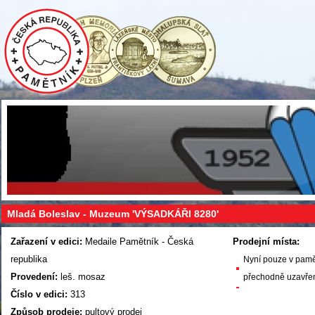
Mladá Boleslav - Muzeum 'VÝSADKÁŘI 8280'
Zařazení v edici:
Medaile Pamětník - Česká
Prodejní místa:
republika
Nyní pouze v pam
Provedení:
leš. mosaz
přechodně uzavře
Číslo v edici:
313
Způsob prodeje:
pultový prodej