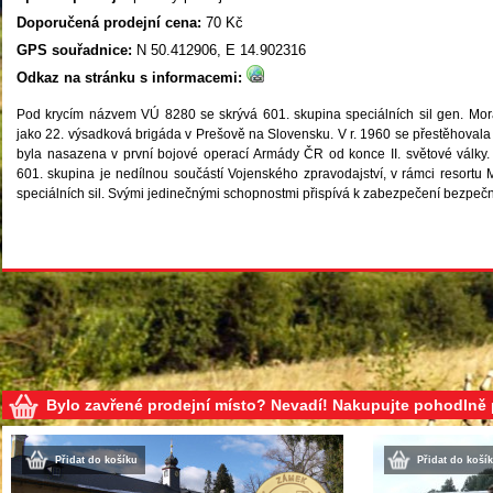
Doporučená prodejní cena:
70 Kč
GPS souřadnice:
N 50.412906, E 14.902316
Odkaz na stránku s informacemi:
Pod krycím názvem VÚ 8280 se skrývá 601. skupina speciálních sil gen. Mor
jako 22. výsadková brigáda v Prešově na Slovensku. V r. 1960 se přestěhovala
byla nasazena v první bojové operací Armády ČR od konce II. světové války.
601. skupina je nedílnou součástí Vojenského zpravodajství, v rámci resort
speciálních sil. Svými jedinečnými schopnostmi přispívá k zabezpečení bezpečn
Bylo zavřené prodejní místo? Nevadí! Nakupujte pohodlně
Přidat do košíku
Přidat do koší