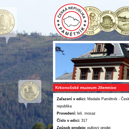
Krkonošské muzeum Jilemnice
Zařazení v edici:
Medaile Pamětník - Čes
republika
Provedení:
leš. mosaz
Číslo v edici:
317
Způsob prodeje:
pultový prodej