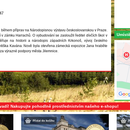
47
během příprav na Národopisnou výstavu českoslovanskou v Praze.
Umístě
í v zámku Harrachů. O vybudování se zasloužil ředitel dívčích škol v
řuje na historii a národopis západních Krkonoš, vývoj českého
 Františka Kavána. Nově byla otevřena zámecká expozice Jana hraběte
a výrazné podpory města Jilemnice.
evadí! Nakupujte pohodlně prostřednictvím našeho e-shopu!
Přidat do košíku
P