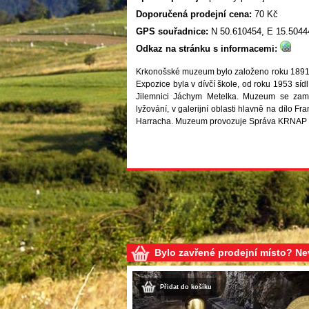
Doporučená prodejní cena:
70 Kč
GPS souřadnice:
N 50.610454, E 15.5044
Odkaz na stránku s informacemi:
Krkonošské muzeum bylo založeno roku 1891 
Expozice byla v dívčí škole, od roku 1953 sídl
Jilemnici Jáchym Metelka. Muzeum se zamě
lyžování, v galerijní oblasti hlavně na dílo
Harracha. Muzeum provozuje Správa KRNAP z
Bylo zavřené prodejní místo? N
Přidat do košíku