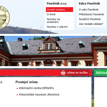
Pamětník s.r.o.
Edice Pamětník
Úvodní stránka
O edici Pamětník
O firmě
Příležitostní Pamětník
Novinky na
Soutěžní Pamětník
stránkách
Jak medaile ukládat?
Novinky v edicích
Náhled
přidat do košíku
ká
Prodejní místa:
Informační centra KRNAPu
Krkonošské muzeum Jilemnice