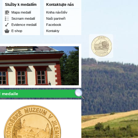
Služby k medailím
Kontaktujte nás
Mapa medailí
Kniha návštěv
Seznam medailí
Naši partneři
Evidence medailí
Facebook
E-shop
Kontakty
 medaile