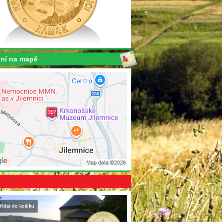
ní na mapě
řidat do košíku