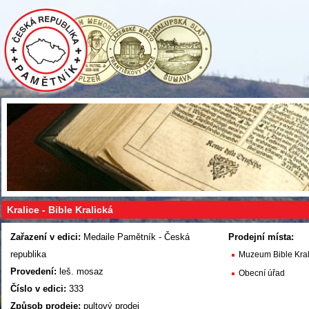
Kralice - Bible Kralická
Zařazení v edici:
Medaile Pamětník - Česká
Prodejní místa:
republika
Muzeum Bible Kral
Provedení:
leš. mosaz
Obecní úřad
Číslo v edici:
333
Způsob prodeje:
pultový prodej