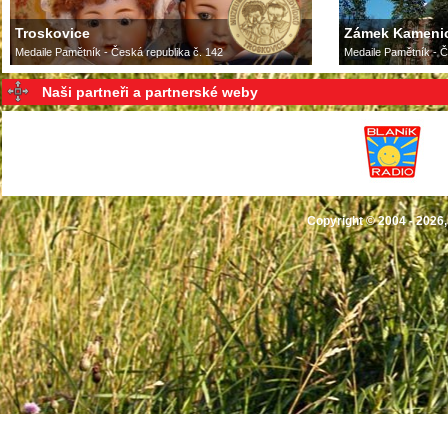
Troskovice
Zámek Kamenic
Medaile Pamětník - Česká republika č. 142
Medaile Pamětník - Č
Naši partneři a partnerské weby
Copyright © 2004 - 2026,