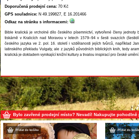
Doporučená prodejní cena:
70 Kč
GPS souřadnice:
N 49.199827, E 16.201466
Odkaz na stránku s informacemi:
Bible kralická je vrcholné dílo českého písemnictví, vytvořené členy jednoty 
tiskárně v Kralicích nad Moravou v letech 1579–94 v šesti svazcích (šesti
českého jazyka ve 2. pol. 16. století i vzdělanosti jejích tvůrců, například Ja
latinského překladu Vulgaty, ale z jazyků původních biblických knih, tedy aramej
kralická je dokladem vynikající knižní kultury a trvalou inspirací pro české umění
Bylo zavřené prodejní místo? Nevadí! Nakupujte pohodlně
Přidat do košíku
Přidat do koší