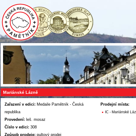
Mariánské Lázně
Zařazení v edici:
Medaile Pamětník - Česká
Prodejní místa:
republika
IC - Mariánské Lá
Provedení:
leš. mosaz
Číslo v edici:
308
Způsob prodeje:
pultový prodej