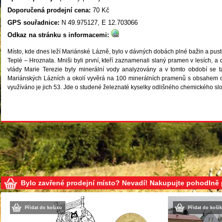
Doporučená prodejní cena:
70 Kč
GPS souřadnice:
N 49.975127, E 12.703066
Odkaz na stránku s informacemi:
Místo, kde dnes leží Mariánské Lázně, bylo v dávných dobách plné bažin a pusté.
Teplé – Hroznata. Mniši byli první, kteří zaznamenali slaný pramen v lesích, a d
vlády Marie Terezie byly minerální vody analyzovány a v tomto období se 
Mariánských Lázních a okolí vyvěrá na 100 minerálních pramenů s obsahem oxi
využíváno je jich 53. Jde o studené železnaté kyselky odlišného chemického slo
Bylo zavřené prodejní místo? Nevadí! Nakupujte pohodlně
Přidat do košíku
Přidat do koší