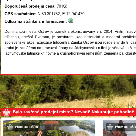
Doporučená prodejní cena:
70 Kč
GPS souřadnice:
N 50.301752, E 12.941479
Odkaz na stránku s informacemi:
Dominantou města Ostrov je zámek zrekonstruovaný v r. 2014. Vnitřní nádv
střechou, dnešní Dvorana, je prostorem, kde historická a moderní architektu
společenské akce. Expozice Infocentra Zámku Ostrov jsou rozděleny do tří částí
druhá je zaměřená na pracovní tábory na Jáchymovsku a třetí je věnována šlec
jáchymovské latinské knihovně a krušnohorským řemeslům, zejména paličkářství, 
Bylo zavřené prodejní místo? Nevadí! Nakupujte pohodlně
Přidat do košíku
Přidat do koší