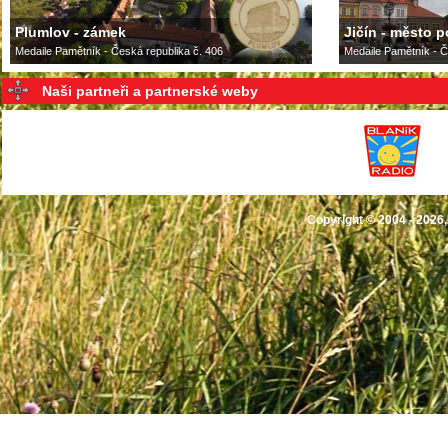
Plumlov - zámek
Jičín - město 
Medaile Pamětník - Česká republika č. 406
Medaile Pamětník - Č
Naši partneři a partnerské weby
Copyright © 2004 - 2026,