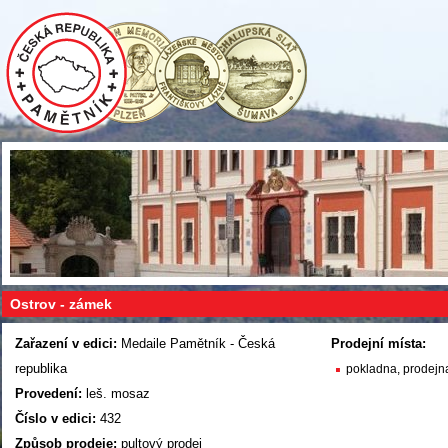
Ostrov - zámek
Zařazení v edici:
Medaile Pamětník - Česká
Prodejní místa:
republika
pokladna, prodejn
Provedení:
leš. mosaz
Číslo v edici:
432
Způsob prodeje:
pultový prodej