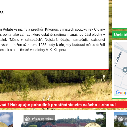
55
í Polabské nížiny a předhůří Krkonoš, v místech soutoku řek Cidliny
Umístě
ů, polí a také zahrad, které ostatně zaujímají i značnou část plochy v
stek "Město v zahradách". Nejstarší údaje, naznačující existenci
je však doložen až k roku 1235, tedy k éře, kdy budoucí město drželi
atik a otec české veselohry V. K. Klicpera.
evadí! Nakupujte pohodlně prostřednictvím našeho e-shopu!
Přidat do košíku
P