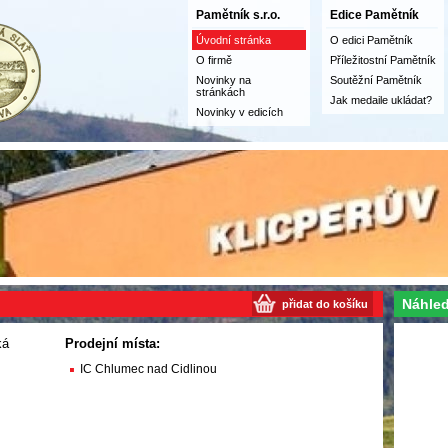
Pamětník s.r.o.
Edice Pamětník
Úvodní stránka
O edici Pamětník
O firmě
Příležitostní Pamětník
Novinky na
Soutěžní Pamětník
stránkách
Jak medaile ukládat?
Novinky v edicích
Náhled
přidat do košíku
ká
Prodejní místa:
IC Chlumec nad Cidlinou