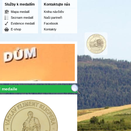
Služby k medailím
Kontaktujte nás
Mapa medailí
Kniha návštěv
Seznam medailí
Naši partneři
Evidence medailí
Facebook
E-shop
Kontakty
 medaile