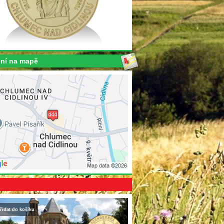
ní na mapě
řidat do košíku