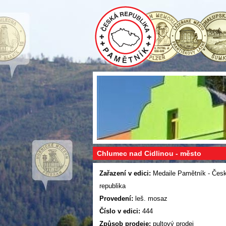
Chlumec nad Cidlinou - město
Zařazení v edici:
Medaile Pamětník - Čes
republika
Provedení:
leš. mosaz
Číslo v edici:
444
Způsob prodeje:
pultový prodej