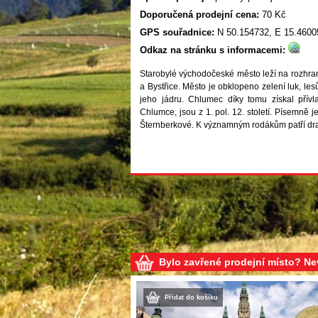
Doporučená prodejní cena:
70 Kč
GPS souřadnice:
N 50.154732, E 15.4600
Odkaz na stránku s informacemi:
Starobylé východočeské město leží na rozhran
a Bystřice. Město je obklopeno zelení luk, les
jeho jádru. Chlumec díky tomu získal přívla
Chlumce, jsou z 1. pol. 12. století. Písemně 
Šternberkové. K významným rodákům patří dram
Bylo zavřené prodejní místo? N
Přidat do košíku