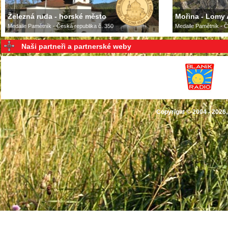
Železná ruda - horské město
Mořina - Lomy 
Medaile Pamětník - Česká republika č. 350
Medaile Pamětník - Č
Naši partneři a partnerské weby
Copyright © 2004 - 2026,