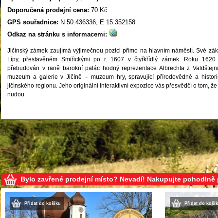
Doporučená prodejní cena:
70 Kč
GPS souřadnice:
N 50.436336, E 15.352158
Odkaz na stránku s informacemi:
Jičínský zámek zaujímá výjimečnou pozici přímo na hlavním náměstí. Své z
Lípy, přestavěném Smiřickými po r. 1607 v čtyřkřídlý zámek. Roku 162
přebudován v raně barokní palác hodný reprezentace Albrechta z Valdštejn
muzeum a galerie v Jičíně – muzeum hry, spravující přírodovědné a historické
jičínského regionu. Jeho originální interaktivní expozice vás přesvědčí o tom,
nudou.
Bylo zavřené prodejní místo? Nevadí! Nakupujte pohodlně
Přidat do košíku
Přidat do koší