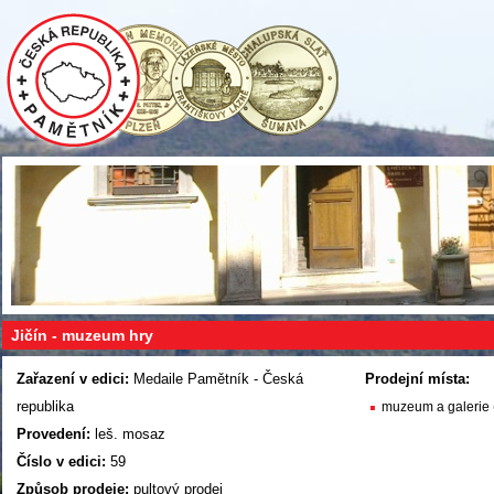
Jičín - muzeum hry
Zařazení v edici:
Medaile Pamětník - Česká
Prodejní místa:
republika
muzeum a galerie 
Provedení:
leš. mosaz
Číslo v edici:
59
Způsob prodeje:
pultový prodej