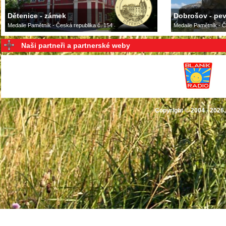
Dětenice - zámek
Dobrošov - pe
Medaile Pamětník - Česká republika č. 154
Medaile Pamětník - Č
Naši partneři a partnerské weby
Copyright © 2004 - 2026,