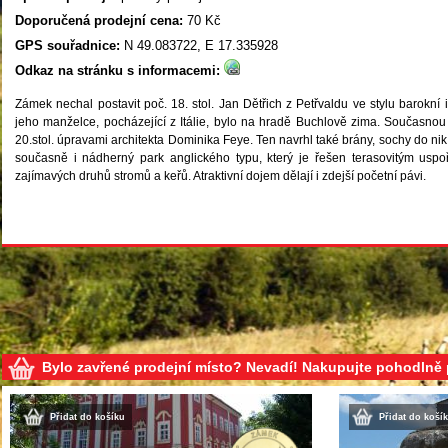
Doporučená prodejní cena:
70 Kč
GPS souřadnice:
N 49.083722, E 17.335928
Odkaz na stránku s informacemi:
Zámek nechal postavit poč. 18. stol. Jan Dětřich z Petřvaldu ve stylu barokní it
jeho manželce, pocházející z Itálie, bylo na hradě Buchlově zima. Současnou
20.stol. úpravami architekta Dominika Feye. Ten navrhl také brány, sochy do ni
současně i nádherný park anglického typu, který je řešen terasovitým uspo
zajímavých druhů stromů a keřů. Atraktivní dojem dělají i zdejší početní pávi.
Bylo zavřené prodejní místo? Nevadí! Nakupujte pohodlně
Přidat do košíku
Přidat do koší