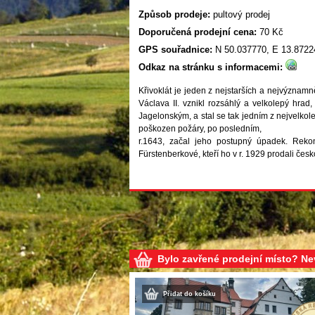
Způsob prodeje:
pultový prodej
Doporučená prodejní cena:
70 Kč
GPS souřadnice:
N 50.037770, E 13.8722
Odkaz na stránku s informacemi:
Křivoklát je jeden z nejstarších a nejvýznamn
Václava II. vznikl rozsáhlý a velkolepý hra
Jagelonským, a stal se tak jedním z nejvelkole
poškozen požáry, po posledním,
r.1643, začal jeho postupný úpadek. Rekon
Fürstenberkové, kteří ho v r. 1929 prodali čes
Bylo zavřené prodejní místo? N
Přidat do košíku