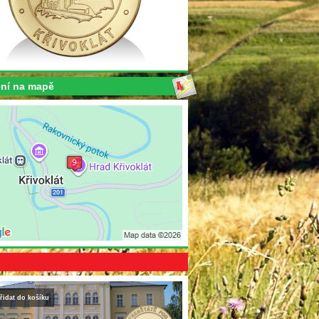
ní na mapě
řidat do košíku