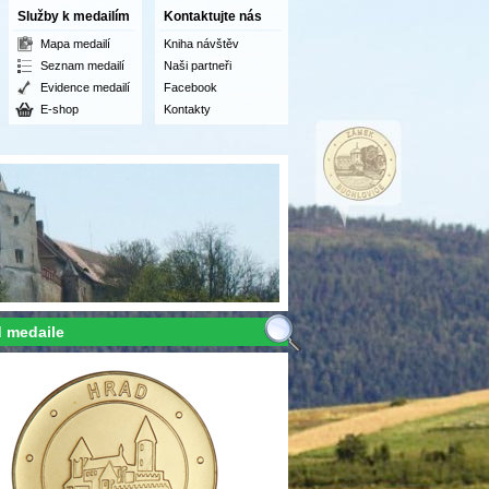
Služby k medailím
Kontaktujte nás
Mapa medailí
Kniha návštěv
Seznam medailí
Naši partneři
Evidence medailí
Facebook
E-shop
Kontakty
 medaile