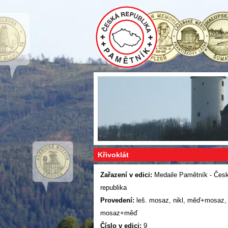
Křivoklát
Zařazení v edici:
Medaile Pamětník - Čes
republika
Provedení:
leš. mosaz, nikl, měď+mosaz,
mosaz+měď
Číslo v edici:
9