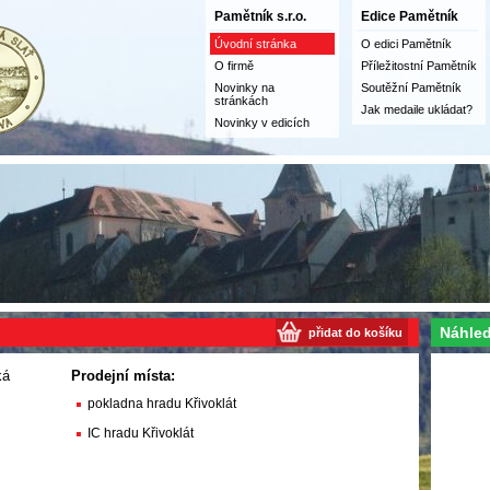
Pamětník s.r.o.
Edice Pamětník
Úvodní stránka
O edici Pamětník
O firmě
Příležitostní Pamětník
Novinky na
Soutěžní Pamětník
stránkách
Jak medaile ukládat?
Novinky v edicích
Náhled
přidat do košíku
ká
Prodejní místa:
pokladna hradu Křivoklát
IC hradu Křivoklát