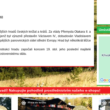
48
Umístě
ějších hradů českých knížat a králů. Za vlády Přemysla Otakara II. a
d, jenž byl výrazně přestavěn Václavem IV., dobudován Vladislavem
pějších panovnických sídel střední Evropy. Hrad byl několikrát těžce
strukci hradu započali koncem 19. stol. jeho poslední majitelé
koslovenskému státu.
evadí! Nakupujte pohodlně prostřednictvím našeho e-shopu!
Přidat do košíku
P