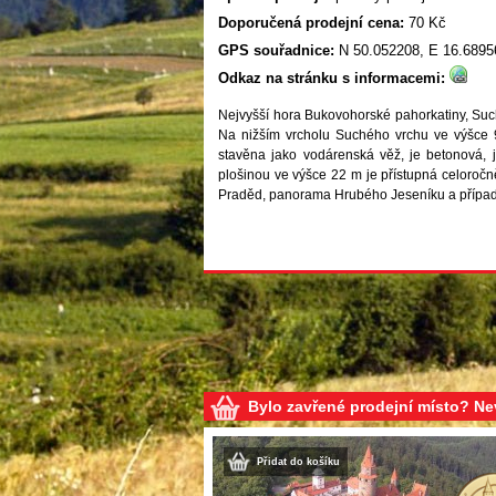
Doporučená prodejní cena:
70 Kč
GPS souřadnice:
N 50.052208, E 16.6895
Odkaz na stránku s informacemi:
Nejvyšší hora Bukovohorské pahorkatiny, Such
Na nižším vrcholu Suchého vrchu ve výšce 
stavěna jako vodárenská věž, je betonová, j
plošinou ve výšce 22 m je přístupná celoročně.
Praděd, panorama Hrubého Jeseníku a případ
Bylo zavřené prodejní místo? N
Přidat do košíku