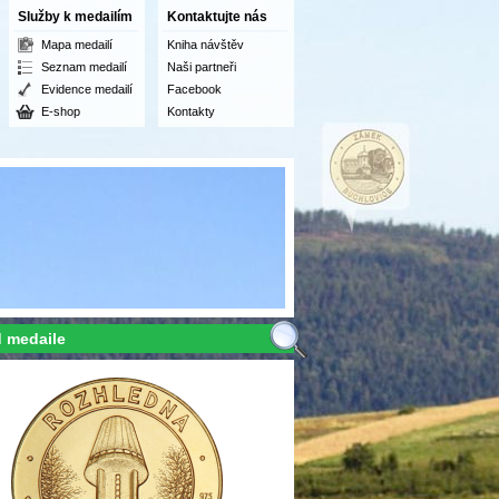
Služby k medailím
Kontaktujte nás
Mapa medailí
Kniha návštěv
Seznam medailí
Naši partneři
Evidence medailí
Facebook
E-shop
Kontakty
 medaile