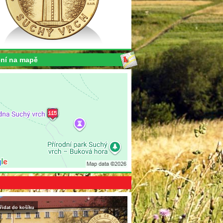
ní na mapě
řidat do košíku