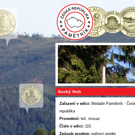
Suchý Vrch
Zařazení v edici:
Medaile Pamětník - Čes
republika
Provedení:
leš. mosaz
Číslo v edici:
115
Způsob prodeje:
pultový prodej