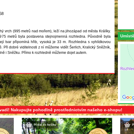
68
ý vrch (995 metrů nad mořem), leží na jihozápad od města Králíky.
Umístě
975 metrů byla postavena stejnojmenná rozhledna. Původně byla
ejí tvar připomíná hřib, vysoká je 33 m. Rozhledna s vyhlídkovou
 Při dobré viditelnosti z ní můžeme vidět Šerlich, Kralický Sněžník,
ně i Sněžku. Přímo k rozhledně můžeme dojet autem.
evadí! Nakupujte pohodlně prostřednictvím našeho e-shopu!
Přidat do košíku
P