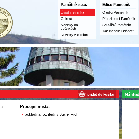
Pamětník s.r.o.
Edice Pamětník
Úvodní stránka
O edici Pamětník
O firmě
Příležitostní Pamětník
Novinky na
Soutěžní Pamětník
stránkách
Jak medaile ukládat?
Novinky v edicích
Náhled
přidat do košíku
ká
Prodejní místa:
pokladna rozhledny Suchý Vrch