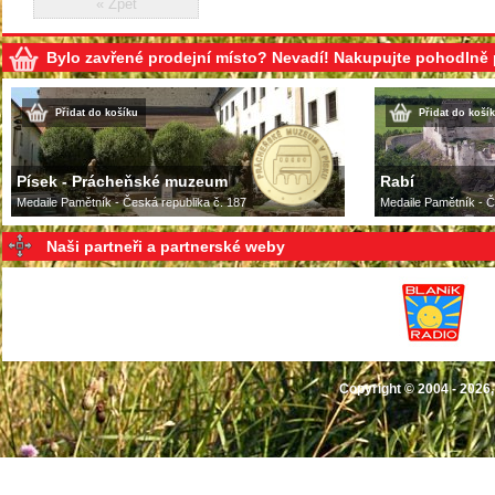
« Zpět
Bylo zavřené prodejní místo? Nevadí! Nakupujte pohodlně
Přidat do košíku
Přidat do koší
Písek - Prácheňské muzeum
Rabí
Medaile Pamětník - Česká republika č. 187
Medaile Pamětník - Č
Naši partneři a partnerské weby
Copyright © 2004 - 2026,