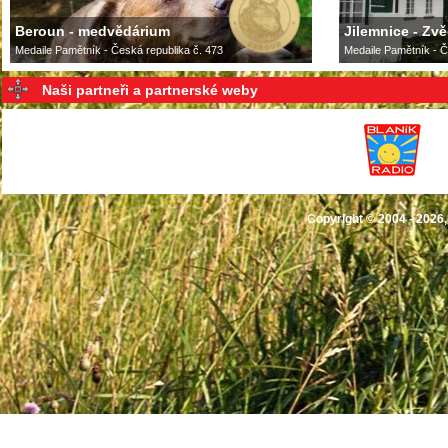
Beroun - medvědárium
Jilemnice - Zv
Medaile Pamětník - Česká republika č. 473
Medaile Pamětník - Č
Naši partneři a partnerské weby
Copyright © 2004 - 2026,