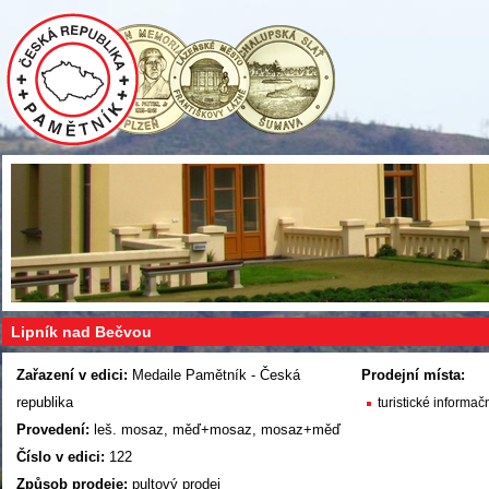
Lipník nad Bečvou
Zařazení v edici:
Medaile Pamětník - Česká
Prodejní místa:
republika
turistické informač
Provedení:
leš. mosaz, měď+mosaz, mosaz+měď
Číslo v edici:
122
Způsob prodeje:
pultový prodej