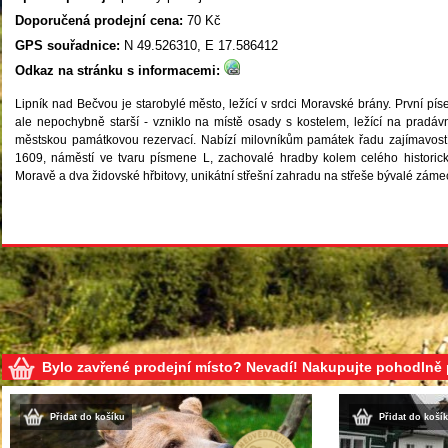
Doporučená prodejní cena:
70 Kč
GPS souřadnice:
N 49.526310, E 17.586412
Odkaz na stránku s informacemi:
Lipník nad Bečvou je starobylé město, ležící v srdci Moravské brány. První pís
ale nepochybně starší - vzniklo na místě osady s kostelem, ležící na pradáv
městskou památkovou rezervací. Nabízí milovníkům památek řadu zajímavostí -
1609, náměstí ve tvaru písmene L, zachovalé hradby kolem celého historick
Moravě a dva židovské hřbitovy, unikátní střešní zahradu na střeše bývalé zám
Bylo zavřené prodejní místo? Nevadí! Nakupujte pohodlně
Přidat do košíku
Přidat do koší