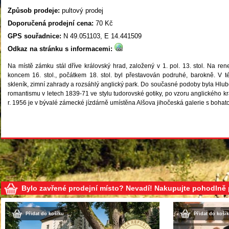
Způsob prodeje:
pultový prodej
Doporučená prodejní cena:
70 Kč
GPS souřadnice:
N 49.051103, E 14.441509
Odkaz na stránku s informacemi:
Na místě zámku stál dříve královský hrad, založený v 1. pol. 13. stol. Na re
koncem 16. stol., počátkem 18. stol. byl přestavován podruhé, barokně. V 
skleník, zimní zahrady a rozsáhlý anglický park. Do současné podoby byla Hlu
romantismu v letech 1839-71 ve stylu tudorovské gotiky, po vzoru anglického 
r. 1956 je v bývalé zámecké jízdárně umístěna Alšova jihočeská galerie s bohato
Bylo zavřené prodejní místo? Nevadí! Nakupujte pohodlně
Přidat do košíku
Přidat do koší