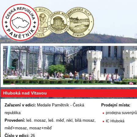
Hluboká nad Vltavou
Zařazení v edici:
Medaile Pamětník - Česká
Prodejní místa:
republika
prodejna suvenýr
Provedení:
leš. mosaz, leš. měď, nikl, bílá mosaz,
IC Hluboká
měď+mosaz, mosaz+měď
Číslo v edici:
26