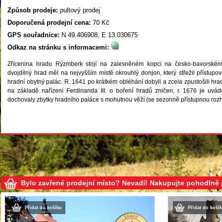
Způsob prodeje:
pultový prodej
Doporučená prodejní cena:
70 Kč
GPS souřadnice:
N 49.406908, E 13.030675
Odkaz na stránku s informacemi:
Zřícenina hradu Rýzmberk stojí na zalesněném kopci na česko-bavorské
dvojdílný hrad měl na nejvyšším místě okrouhlý donjon, který střežil přístupov
hradní obytný palác. R. 1641 po krátkém obléhání dobyli a zcela zpustošili hr
na základě nařízení Ferdinanda III. o boření hradů zničen, r. 1676 je uvád
dochovaly zbytky hradního paláce s mohutnou věží (se sezonně přístupnou rozh
Bylo zavřené prodejní místo? Nevadí! Nakupujte pohodlně
Přidat do košíku
Přidat do koší