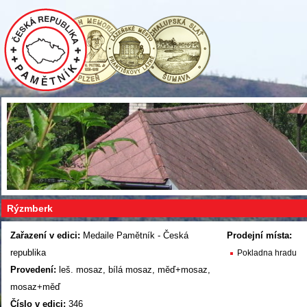
Rýzmberk
Zařazení v edici:
Medaile Pamětník - Česká
Prodejní místa:
republika
Pokladna hradu
Provedení:
leš. mosaz, bílá mosaz, měď+mosaz,
mosaz+měď
Číslo v edici:
346