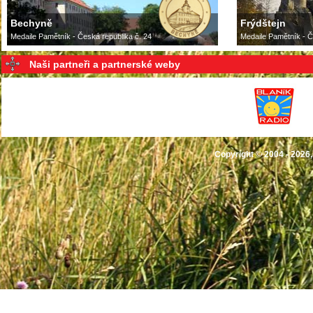
Bechyně
Frýdštejn
Medaile Pamětník - Česká republika č. 24
Medaile Pamětník - Č
Naši partneři a partnerské weby
Copyright © 2004 - 2026,