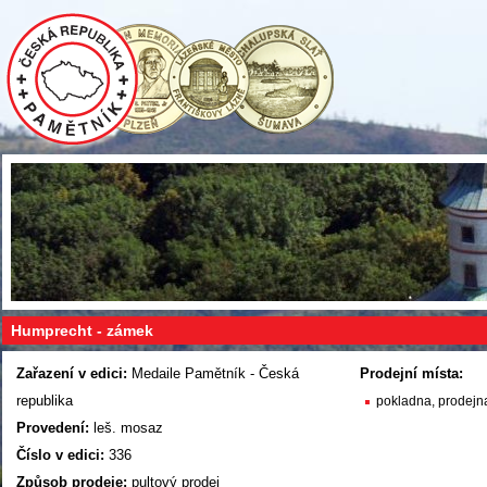
Humprecht - zámek
Zařazení v edici:
Medaile Pamětník - Česká
Prodejní místa:
republika
pokladna, prodejn
Provedení:
leš. mosaz
Číslo v edici:
336
Způsob prodeje:
pultový prodej