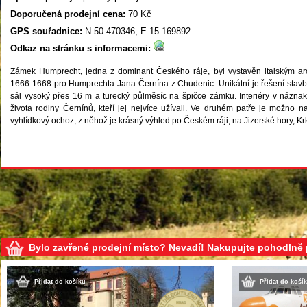
Doporučená prodejní cena:
70 Kč
GPS souřadnice:
N 50.470346, E 15.169892
Odkaz na stránku s informacemi:
Zámek Humprecht, jedna z dominant Českého ráje, byl vystavěn italským ar
1666-1668 pro Humprechta Jana Černína z Chudenic. Unikátní je řešení stavby 
sál vysoký přes 16 m a turecký půlměsíc na špičce zámku. Interiéry v názna
života rodiny Černínů, kteří jej nejvíce užívali. Ve druhém patře je možno 
vyhlídkový ochoz, z něhož je krásný výhled po Českém ráji, na Jizerské hory, K
Bylo zavřené prodejní místo? Nevadí! Nakupujte pohodlně
Přidat do košíku
Přidat do koší