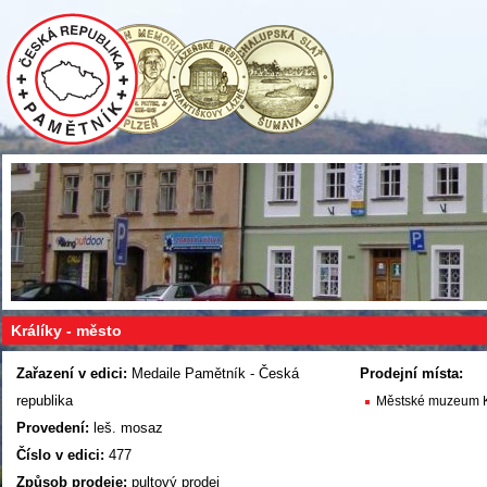
Králíky - město
Zařazení v edici:
Medaile Pamětník - Česká
Prodejní místa:
republika
Městské muzeum K
Provedení:
leš. mosaz
Číslo v edici:
477
Způsob prodeje:
pultový prodej