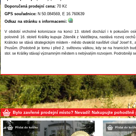
Doporučená prodejní cena:
70 Kč
GPS souřadnice:
N 50.084569, E 16.760639
Odkaz na stránku s informacemi:
V období vrcholné kolonizace na konci 13. století dochází i k pokusům osíd
polovině 16. století Králíky kupuje Zdeněk z Valdštejna, nastává rozvoj cechů
Králicko se stává strategickým místem - město dvakrát navštívil císař Josef II.,
Prusům. (Podobně je tomu i před 2. světovou válkou, kdy se na hranicích bud
stol. se Králíky stávají významným městem s nebývalým rozvojem. Podrobněji 
Bylo zavřené prodejní místo? Nevadí! Nakupujte pohodlně
Přidat do košíku
Přidat do koší