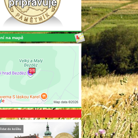
ní na mapě
řidat do košíku