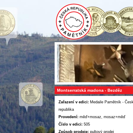
Montserratská madona - Bezděz
Zařazení v edici:
Medaile Pamětník - Čes
republika
Provedení:
měď+mosaz, mosaz+měď
Číslo v edici:
505
Způsob prodeje:
pultový prodej