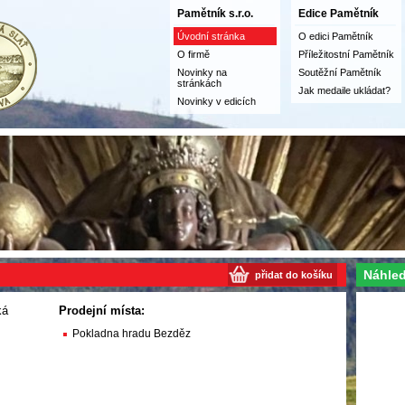
Pamětník s.r.o.
Edice Pamětník
Úvodní stránka
O edici Pamětník
O firmě
Příležitostní Pamětník
Novinky na
Soutěžní Pamětník
stránkách
Jak medaile ukládat?
Novinky v edicích
Náhled
přidat do košíku
ká
Prodejní místa:
Pokladna hradu Bezděz