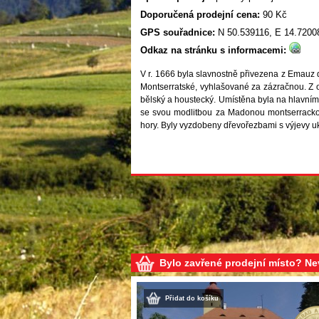
Doporučená prodejní cena:
90 Kč
GPS souřadnice:
N 50.539116, E 14.7200
Odkaz na stránku s informacemi:
V r. 1666 byla slavnostně přivezena z Emauz do
Montserratské, vyhlašované za zázračnou. Z o
bělský a houstecký. Umístěna byla na hlavním o
se svou modlitbou za Madonou montserrackou
hory. Byly vyzdobeny dřevořezbami s výjevy ukř
Bylo zavřené prodejní místo? N
Přidat do košíku