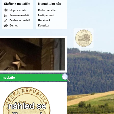
Služby k medailím
Kontaktujte nás
Mapa medailí
Kniha návštěv
Seznam medailí
Naši partneři
Evidence medailí
Facebook
E-shop
Kontakty
 medaile