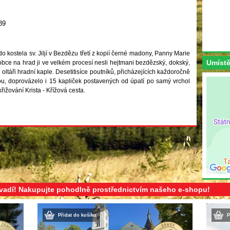
89
 kostela sv. Jiljí v Bezdězu třetí z kopií černé madony, Panny Marie
Umístě
bce na hrad ji ve velkém procesí nesli hejtmani bezdězský, dokský,
ltáři hradní kaple. Desetitisíce poutníků, přicházejících každoročně
, doprovázelo i 15 kapliček postavených od úpatí po samý vrchol
ižování Krista - Křížová cesta.
evadí! Nakupujte pohodlně prostřednictvím našeho e-shopu!
Přidat do košíku
P