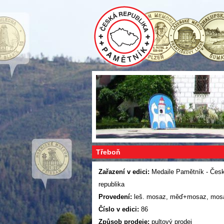
Třeboň
Zařazení v edici:
Medaile Pamětník - Čes
republika
Provedení:
leš. mosaz, měď+mosaz, mo
Číslo v edici:
86
Způsob prodeje:
pultový prodej