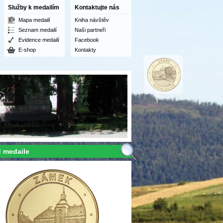
Služby k medailím
Kontaktujte nás
Mapa medailí
Kniha návštěv
Seznam medailí
Naši partneři
Evidence medailí
Facebook
E-shop
Kontakty
 medaile