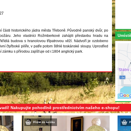
27
í části historického jádra města Třeboně. Původně panský dvůr, po
Umístě
 požáru. Jeho vlastníci Rožmberkové zahájili přestavbu hradu na
řkřídlá budova s hranolovou třípatrovou věží. Nádvoří je ozdobeno
ivní čtyřboké pilíře, v patře potom štíhlé toskánské sloupy. Uprostřed
í zámku s přírodou zajišťuje od r.1804 anglický park.
evadí! Nakupujte pohodlně prostřednictvím našeho e-shopu!
Přidat do košíku
P