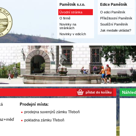
Pamětník s.r.o.
Edice Pamětník
Úvodní stránka
O edici Pamětník
O firmě
Příležitostní Pamětník
Novinky na
Soutěžní Pamětník
stránkách
Jak medaile ukládat?
Novinky v edicích
Náhled
přidat do košíku
ká
Prodejní místa:
prodejna suvenýrů zámku Třeboň
saz+měď
pokladna zámku Třeboň