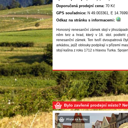
Doporučená prodejní cena:
70 Kč
GPS souřadnice:
N 49.003361, E 14.7699
Odkaz na stránku s informacemi:
Honosný renesanční zámek stojí v jihozápadn
něm tvrz a hrad, který v 16. stol. podlehl
renesanční zámek. Ten tvoří dvoupatrová čty
arkádou, jejíž oblouky podpírají v přízemí mas
stojí kašna z roku 1712 s hlavou Turka. Spojen
Bylo zavřené prodejní místo? N
Přidat do košíku