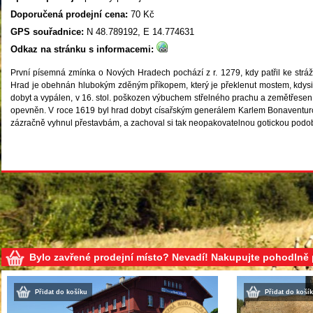
Doporučená prodejní cena:
70 Kč
GPS souřadnice:
N 48.789192, E 14.774631
Odkaz na stránku s informacemi:
První písemná zmínka o Nových Hradech pochází z r. 1279, kdy patřil ke strá
Hrad je obehnán hlubokým zděným příkopem, který je překlenut mostem, kdysi p
dobyt a vypálen, v 16. stol. poškozen výbuchem střelného prachu a zemětřes
opevněn. V roce 1619 byl hrad dobyt císařským generálem Karlem Bonaventur
zázračně vyhnul přestavbám, a zachoval si tak neopakovatelnou gotickou podo
Bylo zavřené prodejní místo? Nevadí! Nakupujte pohodlně
Přidat do košíku
Přidat do koší