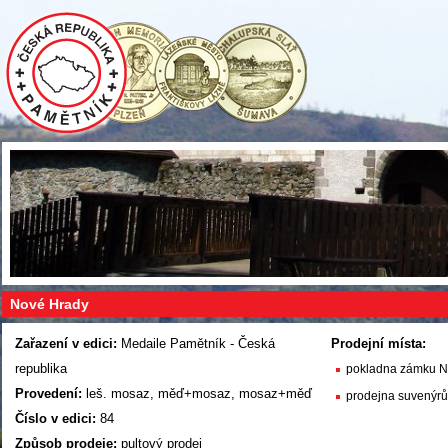
Nové Hrady
Zařazení v edici:
Medaile Pamětník - Česká
Prodejní místa:
republika
pokladna zámku N
Provedení:
leš. mosaz, měď+mosaz, mosaz+měď
prodejna suvenýr
Číslo v edici:
84
Způsob prodeje:
pultový prodej